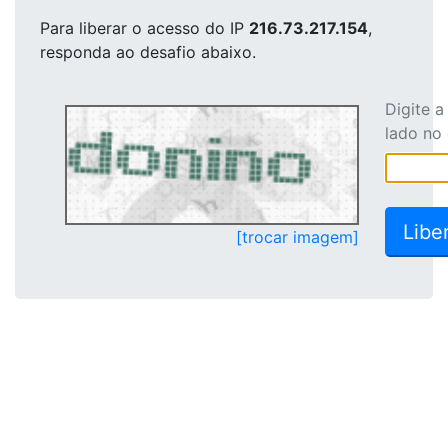
Para liberar o acesso
do IP
216.73.217.154
,
responda ao desafio abaixo.
Digite 
lado no
[trocar imagem]